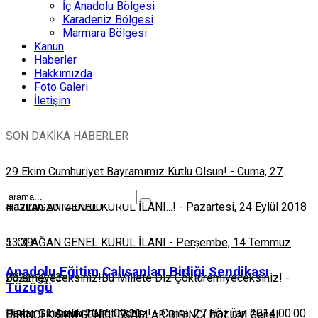
İç Anadolu Bölgesi
Karadeniz Bölgesi
Marmara Bölgesi
Kanun
Haberler
Hakkımızda
Foto Galeri
İletişim
SON DAKİKA HABERLER
29 Ekim Cumhuriyet Bayramımız Kutlu Olsun!
-
Cuma, 27
Haziran 2014 00:00
4. OLAĞAN GENEL KURUL İLANI...!
-
Pazartesi, 24 Eylül 2018
13:39
5. OLAĞAN GENEL KURUL İLANI
-
Perşembe, 14 Temmuz
Anadolu Eğitim Çalışanları Birliği Sendikası
2022 12:13
Bölemeyeceksiniz!Bu Millete Diz Çöktüremiyeceksiniz!
-
Tüzüğü
Pazar, 11 Aralık 2016 09:11
Darbe Girişimini Lanetliyoruz!
-
Cuma, 27 Haziran 2014 00:00
BİRİNCİ KISIM GENEL ESASLAR BİRİNCİ BÖLÜM Genel