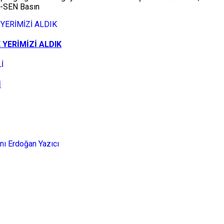
ND-SEN Basın
 YERİMİZİ ALDIK
İ