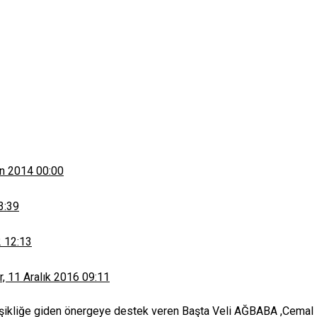
n 2014 00:00
3:39
 12:13
, 11 Aralık 2016 09:11
eğişikliğe giden önergeye destek veren Başta Veli AĞBABA ,Cem