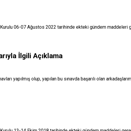
urulu 06-07 Ağustos 2022 tarihinde ekteki gündem maddeleri 
yla İlgili Açıklama
ları yapılmış olup, yapılan bu sınavda başarılı olan arkadaşlarım
urulu 13-14 Ekim 2018 tarihinde ekteki gündem maddeleri ger