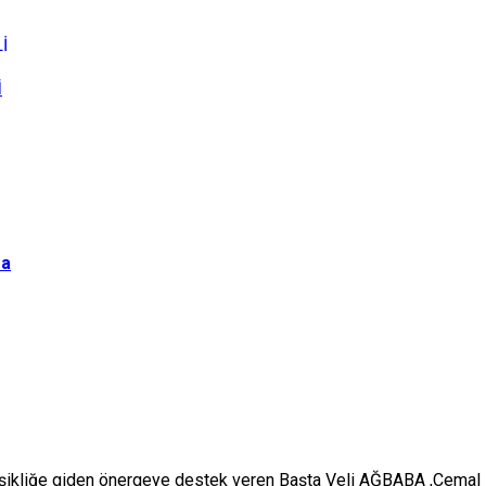
İ
ma
eğişikliğe giden önergeye destek veren Başta Veli AĞBABA ,Cem