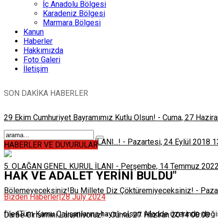
İç Anadolu Bölgesi
Karadeniz Bölgesi
Marmara Bölgesi
Kanun
Haberler
Hakkımızda
Foto Galeri
İletişim
SON DAKİKA HABERLER
29 Ekim Cumhuriyet Bayramımız Kutlu Olsun!
-
Cuma, 27 Hazira
4. OLAĞAN GENEL KURUL İLANI...!
-
Pazartesi, 24 Eylül 2018 1
HABERLER VE DUYURULAR
5. OLAĞAN GENEL KURUL İLANI
-
Perşembe, 14 Temmuz 2022
HAK VE ADALET YERİNİ BULDU"
Bölemeyeceksiniz!Bu Millete Diz Çöktüremiyeceksiniz!
-
Pazar
Bizden Haberler
|
28 July 2024
file4Tüm Kamu Çalışanlarına hayırlı olsun. Madde üzerinde d
Darbe Girişimini Lanetliyoruz!
-
Cuma, 27 Haziran 2014 00:00