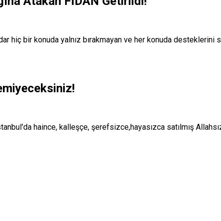
ına Atakan FİDAN Getirildi!
dar hiç bir konuda yalnız bırakmayan ve her konuda desteklerini
emiyeceksiniz!
tanbul'da haince, kalleşçe, şerefsizce,hayasızca satılmış Allahsı