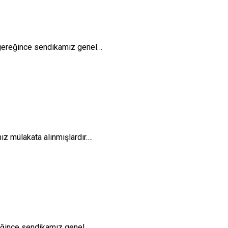
gereğince sendikamız genel…
ız mülakata alınmışlardır.…
eğince sendikamız genel…